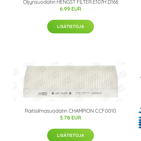
Öljynsuodatin HENGST FILTER E107H D166
6.99 EUR
LISÄTIETOJA
Raitisilmasuodatin CHAMPION CCF0010
5.78 EUR
LISÄTIETOJA