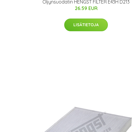
Öljynsuodatin HENGST FILTER E43H D213
26.59 EUR
LISÄTIETOJA