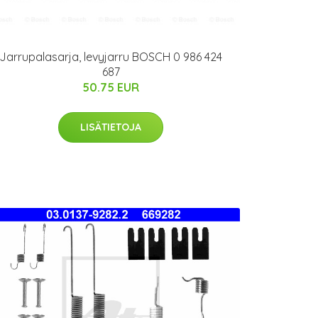
Jarrupalasarja, levyjarru BOSCH 0 986 424
687
50.75 EUR
LISÄTIETOJA