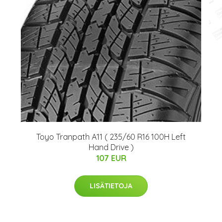
Toyo Tranpath A11 ( 235/60 R16 100H Left
Hand Drive )
107 EUR
LISÄTIETOJA