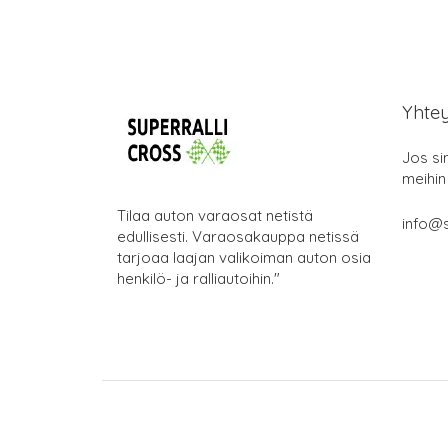
Yhte
Jos si
meihin
Tilaa auton varaosat netistä
info@s
edullisesti. Varaosakauppa netissä
tarjoaa laajan valikoiman auton osia
henkilö- ja ralliautoihin."