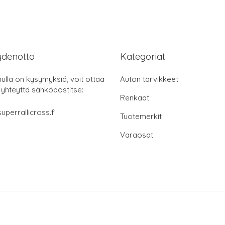
ydenotto
Kategoriat
nulla on kysymyksiä, voit ottaa
Auton tarvikkeet
 yhteyttä sähköpostitse:
Renkaat
uperrallicross.fi
Tuotemerkit
Varaosat
© 2025 superrallicross.fi