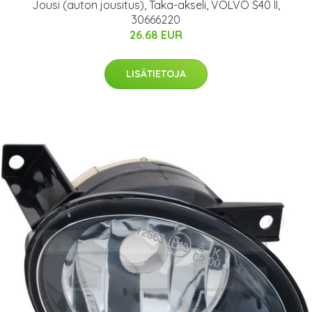
Jousi (auton jousitus), Taka-akseli, VOLVO S40 II,
30666220
26.68 EUR
LISÄTIETOJA