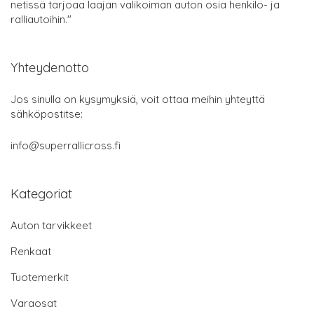
netissä tarjoaa laajan valikoiman auton osia henkilö- ja
ralliautoihin."
Yhteydenotto
Jos sinulla on kysymyksiä, voit ottaa meihin yhteyttä
sähköpostitse:
info@superrallicross.fi
Kategoriat
Auton tarvikkeet
Renkaat
Tuotemerkit
Varaosat