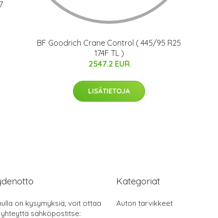
7
BF Goodrich Crane Control ( 445/95 R25
174F TL )
2547.2 EUR
LISÄTIETOJA
ydenotto
Kategoriat
nulla on kysymyksiä, voit ottaa
Auton tarvikkeet
 yhteyttä sähköpostitse: