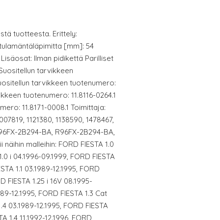
ä tuotteesta. Erittely:
tulamäntäläpimitta [mm]: 54
Lisäosat: Ilman pidikettä Parilliset
Suositellun tarvikkeen
uositellun tarvikkeen tuotenumero:
vikkeen tuotenumero: 11.8116-0264.1
mero: 11.8171-0008.1 Toimittaja:
007819, 1121380, 1138590, 1478467,
 96FX-2B294-BA, R96FX-2B294-BA,
 näihin malleihin: FORD FIESTA 1.0
1.0 i 04.1996-09.1999, FORD FIESTA
ESTA 1.1 03.1989-12.1995, FORD
D FIESTA 1.25 i 16V 08.1995-
989-12.1995, FORD FIESTA 1.3 Cat
1.4 03.1989-12.1995, FORD FIESTA
TA 1.4 11.1992-12.1996, FORD