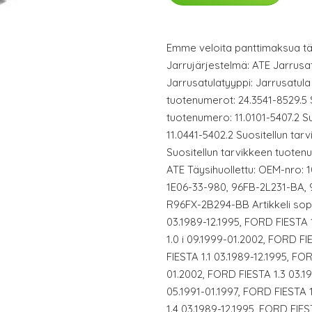
Emme veloita panttimaksua täst
Jarrujärjestelmä: ATE Jarrusa
Jarrusatulatyyppi: Jarrusatula 
tuotenumerot: 24.3541-8529.5 
tuotenumero: 11.0101-5407.2 S
11.0441-5402.2 Suositellun tar
Suositellun tarvikkeen tuotenu
ATE Täysihuollettu: OEM-nro: 1
1E06-33-980, 96FB-2L231-BA,
R96FX-2B294-BB Artikkeli sopii
03.1989-12.1995, FORD FIESTA 
1.0 i 09.1999-01.2002, FORD FI
FIESTA 1.1 03.1989-12.1995, FOR
01.2002, FORD FIESTA 1.3 03.1
05.1991-01.1997, FORD FIESTA 
1.4 03.1989-12.1995, FORD FIES