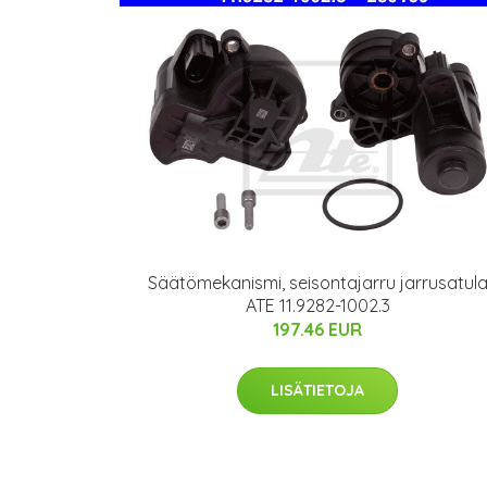
Säätömekanismi, seisontajarru jarrusatul
ATE 11.9282-1002.3
197.46 EUR
LISÄTIETOJA