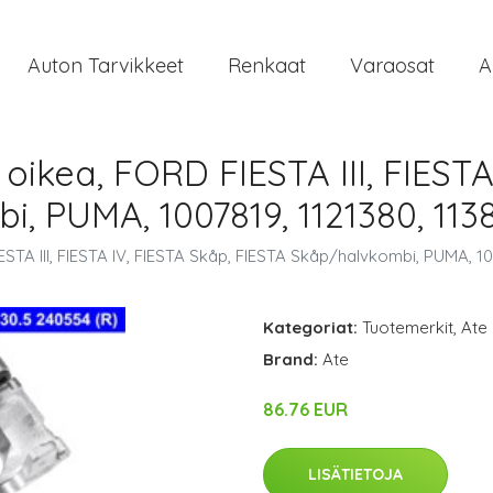
Auton Tarvikkeet
Renkaat
Varaosat
A
, oikea, FORD FIESTA III, FIESTA
, PUMA, 1007819, 1121380, 1138
IESTA III, FIESTA IV, FIESTA Skåp, FIESTA Skåp/halvkombi, PUMA, 10
Kategoriat:
Tuotemerkit
,
Ate
Brand:
Ate
86.76 EUR
LISÄTIETOJA