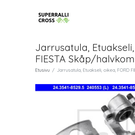
Jarrusatula, Etuakseli
FIESTA Skåp/halvkombi
Etusivu
Jarrusatula, Etuakseli, oikea, FORD F