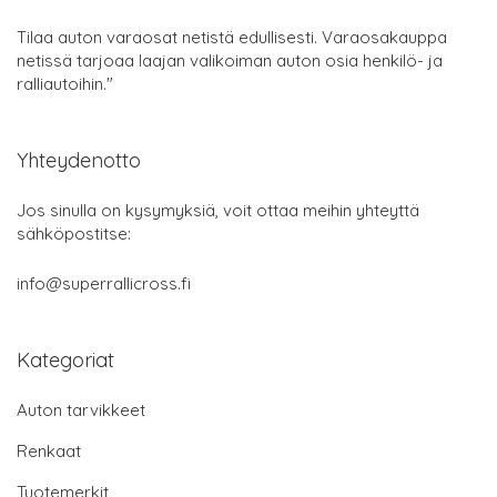
Tilaa auton varaosat netistä edullisesti. Varaosakauppa
netissä tarjoaa laajan valikoiman auton osia henkilö- ja
ralliautoihin."
Yhteydenotto
Jos sinulla on kysymyksiä, voit ottaa meihin yhteyttä
sähköpostitse:
info@superrallicross.fi
Kategoriat
Auton tarvikkeet
Renkaat
Tuotemerkit