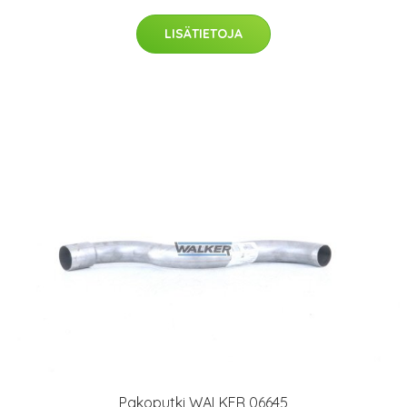
LISÄTIETOJA
Pakoputki WALKER 06645