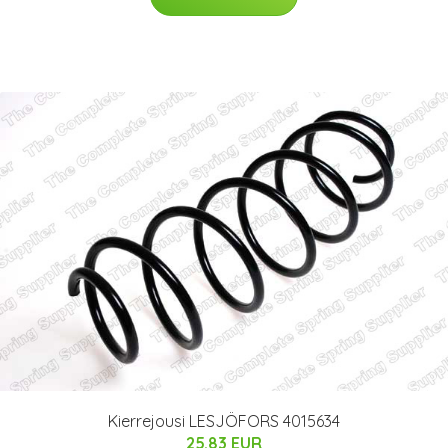
Kierrejousi LESJÖFORS 4015634
25.83 EUR