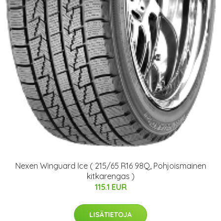
Nexen Winguard Ice ( 215/65 R16 98Q, Pohjoismainen
kitkarengas )
115.1 EUR
LISÄTIETOJA