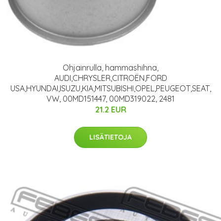
Ohjainrulla, hammashihna,
AUDI,CHRYSLER,CITROËN,FORD
USA,HYUNDAI,ISUZU,KIA,MITSUBISHI,OPEL,PEUGEOT,SEAT,
VW, 00MD151447, 00MD319022, 2481
21.2 EUR
LISÄTIETOJA