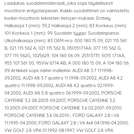
Laadukas suodatinmateriaali, joka sopii täydellisesti
moottorin erityistarpeisiin. Kaikki suodattimet on valmistettu
kunkin moottorin teknisten tietojen mukaan. Erittely:
Halkaisija 1 (mm): 39,2 Halkaisija 2 (mm): 83 Korkeus (mm):
101 Korkeus 1 (mm): 99 Suodatin tyyppi: Suodatinpanos
Ulkohalkaisija (mm): 83 OEM-nro: 000 180 15 09, 021 115 561
B, 021 115 562 A, 021 115 562 B, 05015171AA, 077 115 562 G,
077 115 562G, 1025629, 104 180 06 09, 25313731, 5015 171AA,
955 107 561 00, 95VW 6714 AB, A 000 180 15 09, A 104 180 06
09 Artikkeli sopii näihin malleihin: AUDI A8 3.7 11.1998-
09.2002, AUDI A8 3.7 quattro 11.1998-09.2002, AUDI A8 4.2
quattro 11.1998-09.2002, AUDI A8 4.2 quattro 02.1999-
04.2000, AUDI A8 S 8 quattro 06.1999-09.2002, PORSCHE
CAYENNE 3.2 08.2003-09.2007, PORSCHE CAYENNE 3.2
10.2003-09.2007, PORSCHE CAYENNE 3.6 02.2007-09.2010,
PORSCHE CAYENNE 3.6 06.2010-, FORD GALAXY 2.8 i V6
11.1995-04.2000, FORD GALAXY 2.8 i V6 4x4 04.1996-04.2000,
VW GOLF 2.8 VR6 01.1992-08.1997, VW GOLF 2.8 VR6