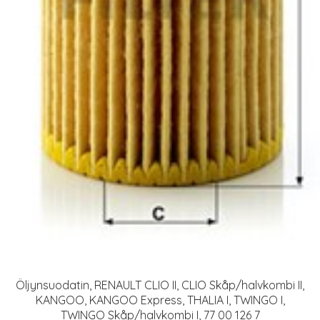
Öljynsuodatin, RENAULT CLIO II, CLIO Skåp/halvkombi II,
KANGOO, KANGOO Express, THALIA I, TWINGO I,
TWINGO Skåp/halvkombi I, 77 00 126 7