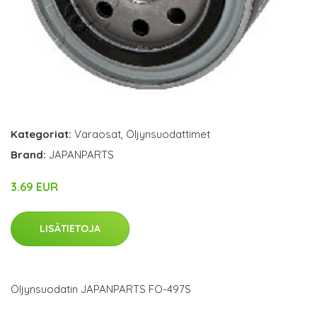
Kategoriat:
Varaosat
,
Öljynsuodattimet
Brand:
JAPANPARTS
3.69 EUR
LISÄTIETOJA
Öljynsuodatin JAPANPARTS FO-497S