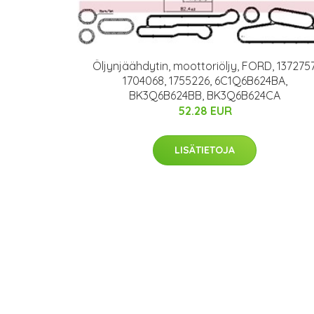
Öljynjäähdytin, moottoriöljy, FORD, 1372757
1704068, 1755226, 6C1Q6B624BA,
BK3Q6B624BB, BK3Q6B624CA
52.28 EUR
LISÄTIETOJA