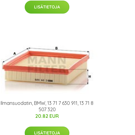
LISÄTIETOJA
Ilmansuodatin, BMW, 13 71 7 630 911, 13 71 8
507 320
20.82 EUR
LISÄTIETOJA