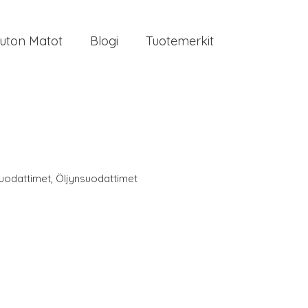
uton Matot
Blogi
Tuotemerkit
uodattimet
,
Öljynsuodattimet