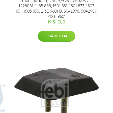
Ilmansuodatin, DACIA,FORD,VAUXHALL,
1228081, 1485 888, 1501 831, 1501 833, 1503
831, 1503 833, 213E 9601 B, 5042978, 5042987,
712 F 9601
19.51 EUR
LISÄTIETOJA