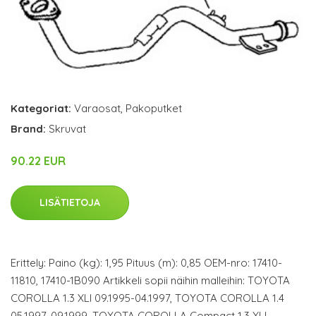
Kategoriat:
Varaosat
,
Pakoputket
Brand:
Skruvat
90.22 EUR
LISÄTIETOJA
Erittely: Paino (kg): 1,95 Pituus (m): 0,85 OEM-nro: 17410-
11810, 17410-1B090 Artikkeli sopii näihin malleihin: TOYOTA
COROLLA 1.3 XLI 09.1995-04.1997, TOYOTA COROLLA 1.4
05.1997-09.1999, TOYOTA COROLLA Compact 1.3 XLI