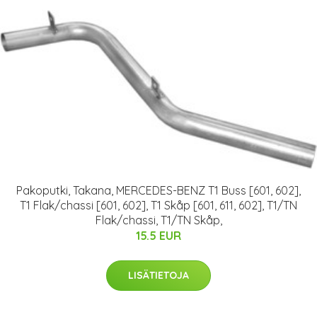
Pakoputki, Takana, MERCEDES-BENZ T1 Buss [601, 602],
T1 Flak/chassi [601, 602], T1 Skåp [601, 611, 602], T1/TN
Flak/chassi, T1/TN Skåp,
15.5 EUR
LISÄTIETOJA