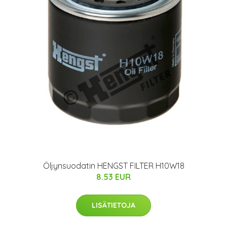
Öljynsuodatin HENGST FILTER H10W18
8.53 EUR
LISÄTIETOJA