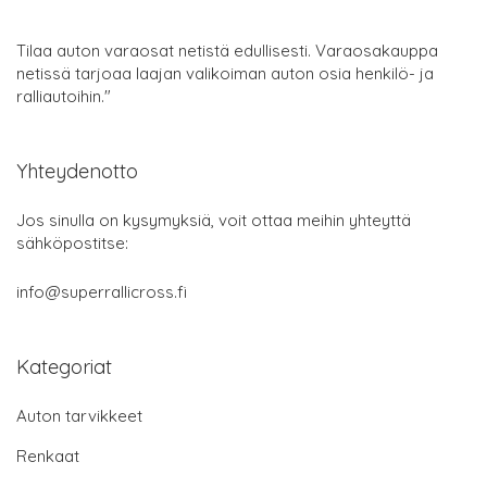
Tilaa auton varaosat netistä edullisesti. Varaosakauppa
netissä tarjoaa laajan valikoiman auton osia henkilö- ja
ralliautoihin."
Yhteydenotto
Jos sinulla on kysymyksiä, voit ottaa meihin yhteyttä
sähköpostitse:
info@superrallicross.fi
Kategoriat
Auton tarvikkeet
Renkaat