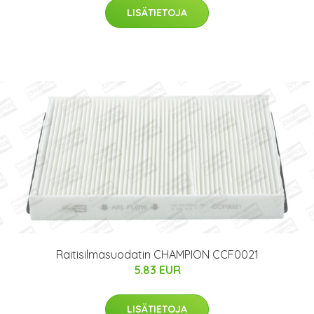
LISÄTIETOJA
Raitisilmasuodatin CHAMPION CCF0021
5.83 EUR
LISÄTIETOJA