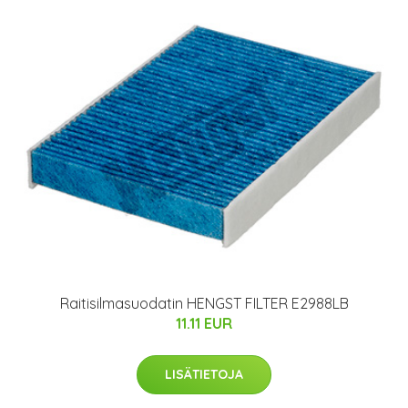
Raitisilmasuodatin HENGST FILTER E2988LB
11.11 EUR
LISÄTIETOJA