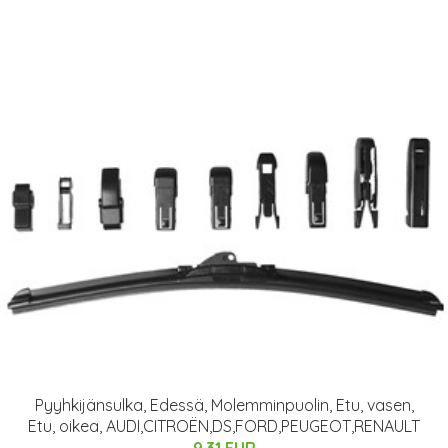
Pyyhkijänsulka, Edessä, Molemminpuolin, Etu, vasen,
Etu, oikea, AUDI,CITROËN,DS,FORD,PEUGEOT,RENAULT
9.31 EUR