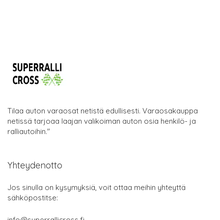
Tilaa auton varaosat netistä edullisesti. Varaosakauppa
netissä tarjoaa laajan valikoiman auton osia henkilö- ja
ralliautoihin."
Yhteydenotto
Jos sinulla on kysymyksiä, voit ottaa meihin yhteyttä
sähköpostitse:
info@superrallicross.fi