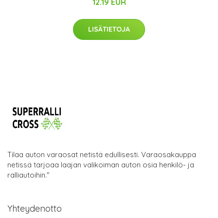
12.19 EUR
LISÄTIETOJA
Tilaa auton varaosat netistä edullisesti. Varaosakauppa
netissä tarjoaa laajan valikoiman auton osia henkilö- ja
ralliautoihin."
Yhteydenotto