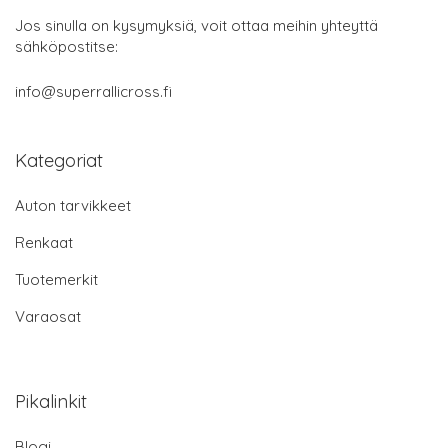
Jos sinulla on kysymyksiä, voit ottaa meihin yhteyttä
sähköpostitse:
info@superrallicross.fi
Kategoriat
Auton tarvikkeet
Renkaat
Tuotemerkit
Varaosat
Pikalinkit
Blogi