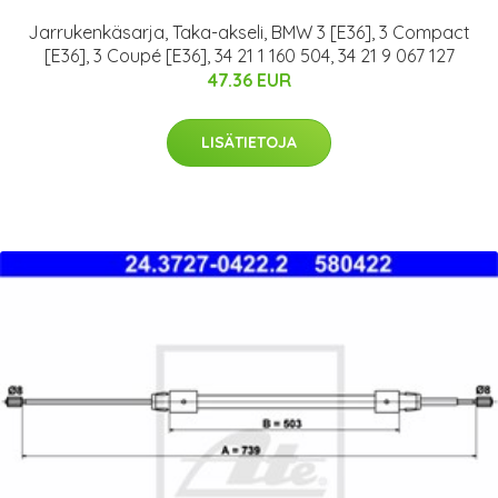
Jarrukenkäsarja, Taka-akseli, BMW 3 [E36], 3 Compact
[E36], 3 Coupé [E36], 34 21 1 160 504, 34 21 9 067 127
47.36 EUR
LISÄTIETOJA