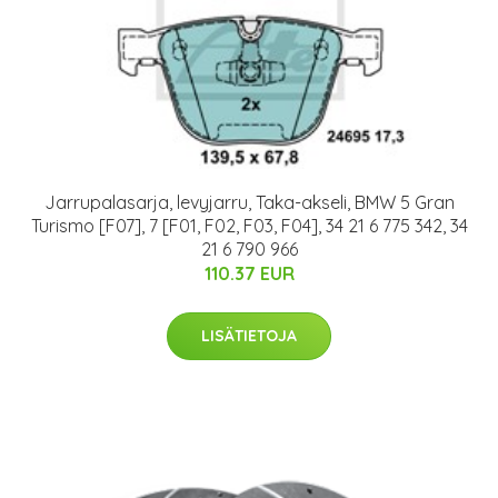
Jarrupalasarja, levyjarru, Taka-akseli, BMW 5 Gran
Turismo [F07], 7 [F01, F02, F03, F04], 34 21 6 775 342, 34
21 6 790 966
110.37 EUR
LISÄTIETOJA